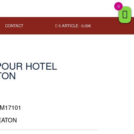
0
CONTACT
0 ARTICLE
0,00€
POUR HOTEL
TON
LUM17101
 EATON