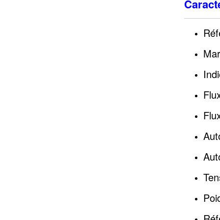
Caracté
Réf
Mar
Ind
Flu
Flu
Aut
Aut
Ten
Poi
Réf