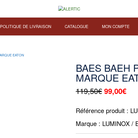
POLITIQUE DE LIVRAISON
CATALOGUE
MON COMPTE
MARQUE EATON
BAES BAEH 
MARQUE EA
119,50
€
99,00
€
Référence produit : 
Marque : LUMINOX /