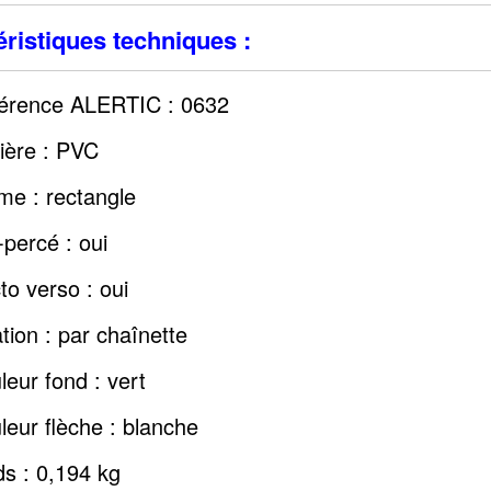
ristiques techniques :
érence ALERTIC : 0632
ière : PVC
me : rectangle
-percé : oui
to verso : oui
ation : par chaînette
leur fond : vert
leur flèche : blanche
ds : 0,194 kg