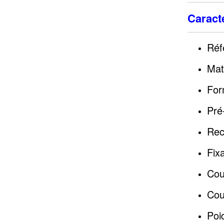
Caracté
Réf
Mat
For
Pré
Rec
Fix
Cou
Cou
Poi