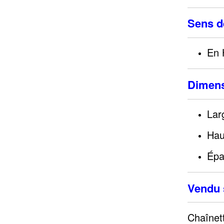
Sens de
En 
Dimens
Lar
Hau
Épa
Vendu 
Chaînet