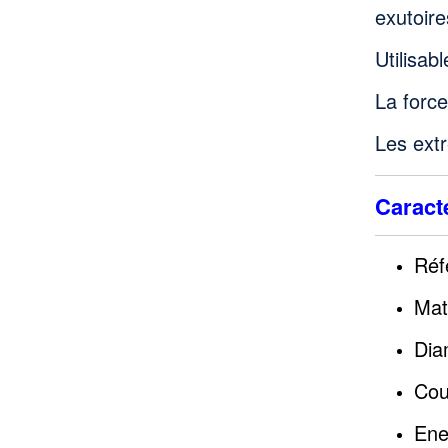
exutoir
Utilisab
La forc
Les extr
Caracté
Réf
Mat
Dia
Cou
Ene