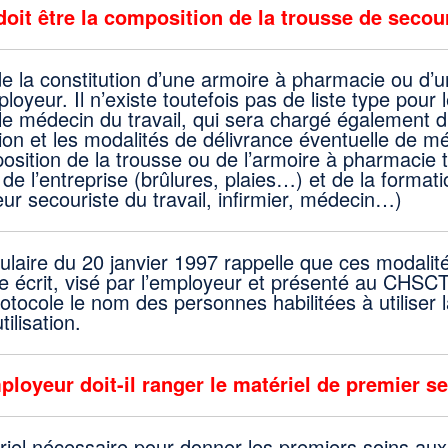
doit être la composition de la trousse de secou
é de la constitution d’une armoire à pharmacie ou d
ployeur. Il n’existe toutefois pas de liste type pou
 le médecin du travail, qui sera chargé également d
ation et les modalités de délivrance éventuelle de 
sition de la trousse ou de l’armoire à pharmacie t
té de l’entreprise (brûlures, plaies…) et de la formati
ur secouriste du travail, infirmier, médecin…)
ulaire du 20 janvier 1997 rappelle que ces modali
e écrit, visé par l’employeur et présenté au CHSC
rotocole le nom des personnes habilitées à utiliser 
ilisation.
ployeur doit-il ranger le matériel de premier s
iel nécessaire pour donner les premiers soins aux 