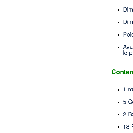
Dim
Dim
Poi
Avan
le p
Conten
1 r
5 C
2 B
18 