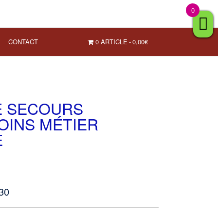
0
CONTACT
0 ARTICLE
0,00€
E SECOURS
OINS MÉTIER
E
330