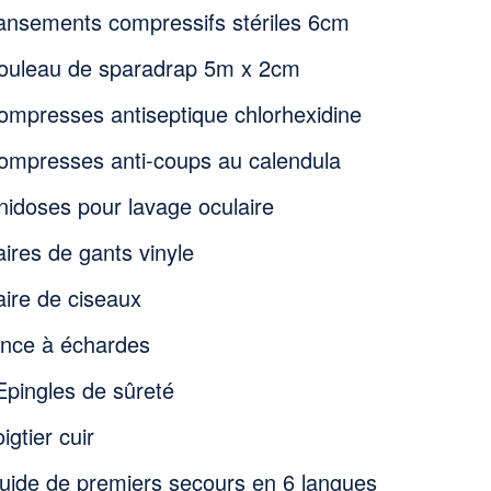
ansements compressifs stériles 6cm
ouleau de sparadrap 5m x 2cm
ompresses antiseptique chlorhexidine
ompresses anti-coups au calendula
nidoses pour lavage oculaire
aires de gants vinyle
aire de ciseaux
ince à échardes
Epingles de sûreté
igtier cuir
uide de premiers secours en 6 langues