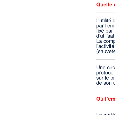
Quelle 
L’utilit
par l’em
fixé par
d’utilis
La compo
l’activi
(sauvete
Une circ
protocol
sur le p
de son ut
Où l’em
Le matér