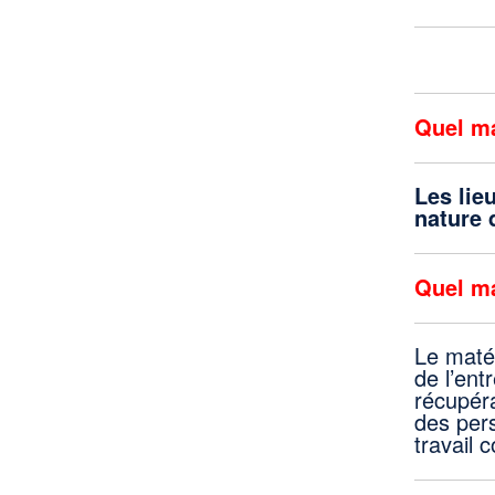
Quel ma
Les lie
nature 
Quel ma
Le matér
de l’ent
récupér
des per
travail 