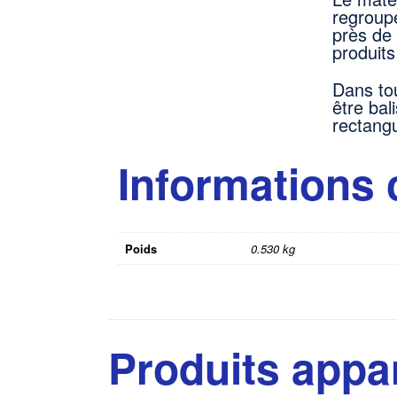
regroupé
près de
produits
Dans tou
être ba
rectangu
Informations
Poids
0.530 kg
Produits appa