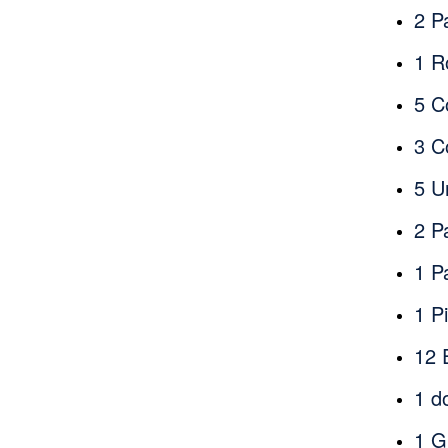
2 P
1 R
5 C
3 C
5 U
2 P
1 P
1 P
12 
1 do
1 G